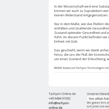
In der Wissenschaft wird eine Substa
können wir auch zu Supraleitern we
keinen Widerstand entgegensetzen.
Nur in dem Maße, wie das Fließen der
entfalten und strahlende Gesundheit
Zustand optimaler Gesundheit und 
führt. An diesem Punkt befinden wir
Einheit: mit Gott.
Das geschieht, wenn wir damit anfan
hinzu, die uns der Fluß der kosmisch
um einen Zustand der Erleuchtung, wo
©2000 Advanced Tachyon Technologies Inter
Tachyon Online.de
Unseren Newsl
+49 6484 91002
info@tachyon-
Wir geben Ihre e
sich jederzeit w
online.de