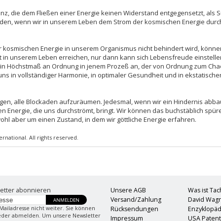
nz, die dem Fließen einer Energie keinen Widerstand entgegensetzt, als S
rden, wenn wir in unserem Leben dem Strom der kosmischen Energie dur
 kosmischen Energie in unserem Organismus nicht behindert wird, können w
 in unserem Leben erreichen, nur dann kann sich Lebensfreude einstellen.
ein Höchstmaß an Ordnung in jenem Prozeß an, der von Ordnung zum Ch
 uns in vollständiger Harmonie, in optimaler Gesundheit und in ekstatisc
gen, alle Blockaden aufzuräumen. Jedesmal, wenn wir ein Hindernis abba
en Energie, die uns durchströmt, bringt. Wir können das buchstäblich spüre
hl aber um einen Zustand, in dem wir göttliche Energie erfahren.
national. All rights reserved.
etter abonnieren
Unsere AGB
Was ist Ta
Versand/Zahlung
David Wag
ANMELDEN
Mailadresse nicht weiter. Sie können
Rücksendungen
Enzyklopäd
ieder abmelden. Um unsere Newsletter
Impressum
USA Paten