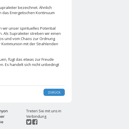
upraleiter bezeichnet. Ähnlich
ch das Energetischen Kontinuum
ir unser spirituelles Potential
 Als Supraleiter streben wir einen
aos und vom Chaos zur Ordnung
her Kommunion mit der Strahlenden
uen, fügt das etwas zur Freude
n. Es handelt sich nicht unbedingt
ZURÜCK
chyon
Treten Sie mit uns in
ner
Verbindung
ie
t