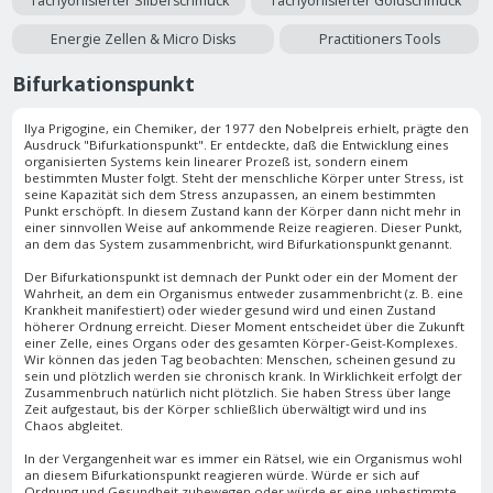
Tachyonisierter Silberschmuck
Tachyonisierter Goldschmuck
Energie Zellen & Micro Disks
Practitioners Tools
Bifurkationspunkt
Ilya Prigogine, ein Chemiker, der 1977 den Nobelpreis erhielt, prägte den
Ausdruck "Bifurkationspunkt". Er entdeckte, daß die Entwicklung eines
organisierten Systems kein linearer Prozeß ist, sondern einem
bestimmten Muster folgt. Steht der menschliche Körper unter Stress, ist
seine Kapazität sich dem Stress anzupassen, an einem bestimmten
Punkt erschöpft. In diesem Zustand kann der Körper dann nicht mehr in
einer sinnvollen Weise auf ankommende Reize reagieren. Dieser Punkt,
an dem das System zusammenbricht, wird Bifurkationspunkt genannt.
Der Bifurkationspunkt ist demnach der Punkt oder ein der Moment der
Wahrheit, an dem ein Organismus entweder zusammenbricht (z. B. eine
Krankheit manifestiert) oder wieder gesund wird und einen Zustand
höherer Ordnung erreicht. Dieser Moment entscheidet über die Zukunft
einer Zelle, eines Organs oder des gesamten Körper-Geist-Komplexes.
Wir können das jeden Tag beobachten: Menschen, scheinen gesund zu
sein und plötzlich werden sie chronisch krank. In Wirklichkeit erfolgt der
Zusammenbruch natürlich nicht plötzlich. Sie haben Stress über lange
Zeit aufgestaut, bis der Körper schließlich überwältigt wird und ins
Chaos abgleitet.
In der Vergangenheit war es immer ein Rätsel, wie ein Organismus wohl
an diesem Bifurkationspunkt reagieren würde. Würde er sich auf
Ordnung und Gesundheit zubewegen oder würde er eine unbestimmte