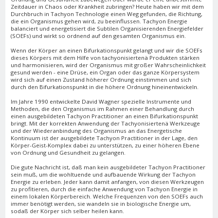
Zeitdauer in Chaos oder Krankheit zubringen? Heute haben wir mit dem
Durchbruch in Tachyon Technologie einen Weg gefunden, die Richtung,
die ein Organismus gehen wird, zu beeinflussen. Tachyon Energie
balanciert und energetisiert die Subtilen Organisierenden Energiefelder
(SOEFs) und wirkt so ordnend auf den gesamten Organismus ein.
Wenn der Körper an einen Bifurkationspunkt gelangt und wir die SOEFs
dieses Körpers mit dem Hilfe von tachyonisiertenä Produkten stärken
und harmonisieren, wird der Organismus mit großer Wahrscheinlichkeit
gesund werden - eine Drüse, ein Organ oder das ganze Körpersystem
wird sich auf einen Zustand höherer Ordnung einstimmen und sich
durch den Bifurkationspunkt in die höhere Ordnung hineinentwickeln.
Im Jahre 1990 entwickelte David Wagner spezielle Instrumente und
Methoden, die den Organismus im Rahmen einer Behandlung durch
einen ausgebildeten Tachyon Practitioner an einen Bifurkationspunkt
bringt. Mit der korrekten Anwendung der Tachyonisiertenä Werkzeuge
und der Wiederanbindung des Organismus an das Energetische
Kontinuum ist der ausgebildete Tachyon Practitioner in der Lage, den
Körper-Geist-Komplex dabei zu unterstützen, zu einer höheren Ebene
von Ordnung und Gesundheit zu gelangen.
Die gute Nachricht ist, daß man kein ausgebildeter Tachyon Practitioner
sein muß, um die wohltuende und aufbauende Wirkung der Tachyon
Energie zu erleben. Jeder kann damit anfangen, von diesen Werkzeugen
zu profitieren, durch die einfache Anwendung von Tachyon Energie in
einem lokalen Körperbereich. Welche Frequenzen von den SOEFs auch
immer benötigt werden, sie wandeln sie in biologische Energie um,
sodaß der Körper sich selber heilen kann.