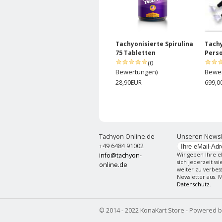
Tachyonisierte Spirulina
Tachy
75 Tabletten
Pers
(0
Bewertungen)
Bewe
28,90EUR
699,0
Tachyon Online.de
Unseren Newsl
+49 6484 91002
info@tachyon-
Wir geben Ihre e
sich jederzeit w
online.de
weiter zu verbes
Newsletter aus. 
Datenschutz
.
© 2014 - 2022 KonaKart Store - Powered 