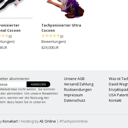
onisierter
Tachyonisierter Ultra
onal Cocoon
Cocoon
(0
(0
rtungen)
Bewertungen)
0EUR
829,00EUR
etter abonnieren
Unsere AGB
Was ist Ta
Versand/Zahlung
David Wag
ANMELDEN
Mailadresse nicht weiter. Sie können
Rücksendungen
Enzyklopäd
ieder abmelden. Um unsere Newsletter
Impressum
USA Paten
sern, werten wir die Nutzung der
Datenschutz
Kontakt
Mehr dazu lesen Sie in unseren
by
KonaKart
/ Hosting by
AE Online
| #TachyonOnline