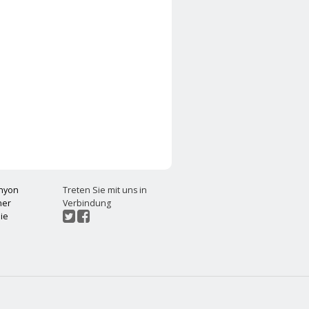
chyon
Treten Sie mit uns in
ner
Verbindung
ie
t