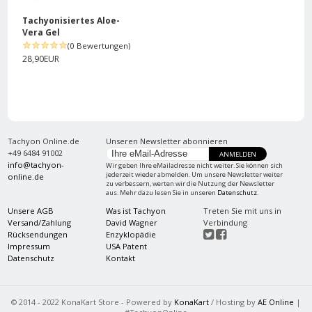
Tachyonisiertes Aloe-
Vera Gel
(0 Bewertungen)
28,90EUR
Tachyon Online.de
Unseren Newsletter abonnieren
+49 6484 91002
ANMELDEN
info@tachyon-
Wir geben Ihre eMailadresse nicht weiter. Sie können sich
jederzeit wieder abmelden. Um unsere Newsletter weiter
online.de
zu verbessern, werten wir die Nutzung der Newsletter
aus. Mehr dazu lesen Sie in unseren
Datenschutz
.
Unsere AGB
Was ist Tachyon
Treten Sie mit uns in
Versand/Zahlung
David Wagner
Verbindung
Rücksendungen
Enzyklopädie
Impressum
USA Patent
Datenschutz
Kontakt
© 2014 - 2022 KonaKart Store - Powered by
KonaKart
/ Hosting by
AE Online
|