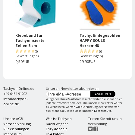
Klebeband für
Tachy. Einlegesohlen
Tachyonisierte
HAPPY SOULS
Zellen 5 cm
Herren-48
(0
(0
Bewertungen)
Bewertungen)
9,50EUR
29,90EUR
Tachyon Online.de
Unseren Newsletter abonnieren
+49 6484 91002
ANMELDEN
info@tachyon-
Wir geben Ihre eMailadresse nicht weiter. Sie können sich
jederzeit wieder abmelden. Um unsere Newsletter weiter
online.de
zu verbessern, werten wir die Nutzung der Newsletter
aus. Mehr dazu lesen Sie in unseren
Datenschutz
.
Unsere AGB
Was ist Tachyon
Treten Sie mit uns in
Versand/Zahlung
David Wagner
Verbindung
Rücksendungen
Enzyklopädie
Impressum
USA Patent