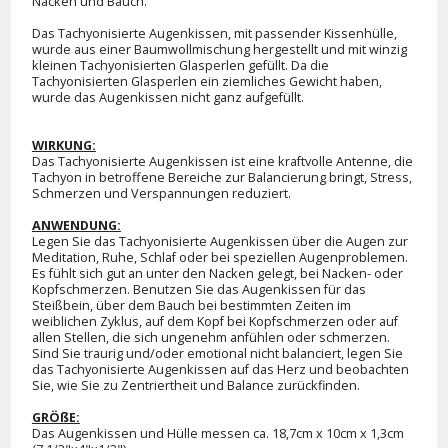
Nacken und Bauch.
Das Tachyonisierte Augenkissen, mit passender Kissenhülle,
wurde aus einer Baumwollmischung hergestellt und mit winzig
kleinen Tachyonisierten Glasperlen gefüllt. Da die
Tachyonisierten Glasperlen ein ziemliches Gewicht haben,
wurde das Augenkissen nicht ganz aufgefüllt.
WIRKUNG:
Das Tachyonisierte Augenkissen ist eine kraftvolle Antenne, die
Tachyon in betroffene Bereiche zur Balancierung bringt, Stress,
Schmerzen und Verspannungen reduziert.
ANWENDUNG:
Legen Sie das Tachyonisierte Augenkissen über die Augen zur
Meditation, Ruhe, Schlaf oder bei speziellen Augenproblemen.
Es fühlt sich gut an unter den Nacken gelegt, bei Nacken- oder
Kopfschmerzen. Benutzen Sie das Augenkissen für das
Steißbein, über dem Bauch bei bestimmten Zeiten im
weiblichen Zyklus, auf dem Kopf bei Kopfschmerzen oder auf
allen Stellen, die sich ungenehm anfühlen oder schmerzen.
Sind Sie traurig und/oder emotional nicht balanciert, legen Sie
das Tachyonisierte Augenkissen auf das Herz und beobachten
Sie, wie Sie zu Zentriertheit und Balance zurückfinden.
GRÖßE:
Das Augenkissen und Hülle messen ca. 18,7cm x 10cm x 1,3cm