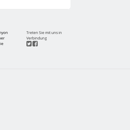
chyon
Treten Sie mit uns in
ner
Verbindung
ie
t