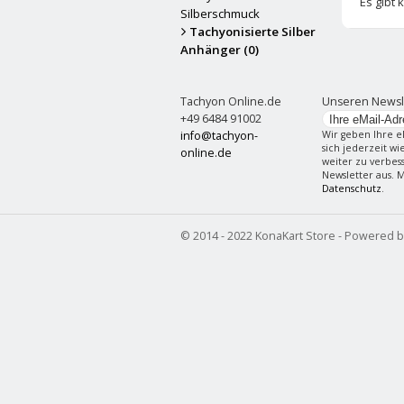
Es gibt 
Silberschmuck
Tachyonisierte Silber
Anhänger (0)
Tachyon Online.de
Unseren Newsl
+49 6484 91002
info@tachyon-
Wir geben Ihre e
sich jederzeit w
online.de
weiter zu verbes
Newsletter aus. 
Datenschutz
.
© 2014 - 2022 KonaKart Store - Powered 