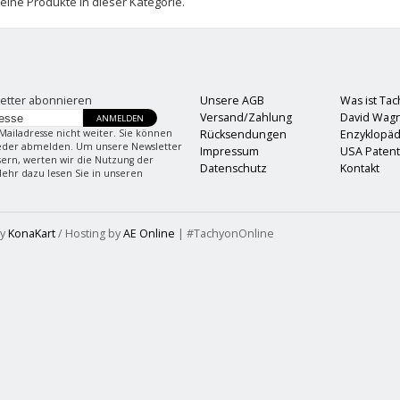
keine Produkte in dieser Kategorie.
etter abonnieren
Unsere AGB
Was ist Ta
Versand/Zahlung
David Wag
ANMELDEN
Mailadresse nicht weiter. Sie können
Rücksendungen
Enzyklopäd
ieder abmelden. Um unsere Newsletter
Impressum
USA Paten
sern, werten wir die Nutzung der
Datenschutz
Kontakt
Mehr dazu lesen Sie in unseren
by
KonaKart
/ Hosting by
AE Online
| #TachyonOnline