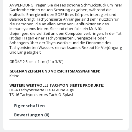
ANWENDUNG Tragen Sie dieses schöne Schmuckstück um Ihrer
Garderobe einen neuen Schwung zu geben, während die
kraftvolle Energie mit den SOEF Ihres Körpers interagiert und
Balance bringt. Tachyonisierte Anhänger sind sehr nützlich für
die Personen, die an allen Arten von Fehlfunktionen des
Immunsystems leiden. Sie sind ebenfalls ein Muß für
diejenigen, die viel Zeit an dem Computer verbringen. In der Tat
ist das Tragen einer Tachyonisierten Energiezelle oder
Anhängers über der Thymusdrüse und die Einnahme des
Tachyonisierten Wassers ein wirksames Rezept für Verjüngung
und Langlebigkeit.
GRÖßE 2,5 cm x 1 cm (1" x 3/8")
GEGENANZEIGEN UND VORSICHTSMASSNAHMEN:
Keine
WEITERE WERTVOLLE TACHYONISIERTE PRODUKTE:
BG-4 Tachyonisierte Blau-Grüne Alge
TS-16 Tachyonisiertes Tach-O-Splash
Eigenschaften
Bewertungen (0)