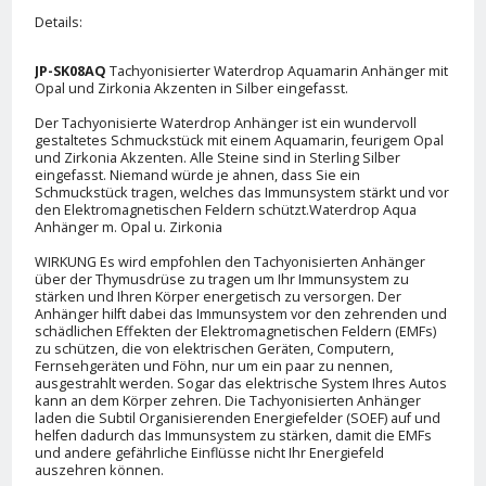
Details:
JP-SK08AQ
Tachyonisierter Waterdrop Aquamarin Anhänger mit
Opal und Zirkonia Akzenten in Silber eingefasst.
Der Tachyonisierte Waterdrop Anhänger ist ein wundervoll
gestaltetes Schmuckstück mit einem Aquamarin, feurigem Opal
und Zirkonia Akzenten. Alle Steine sind in Sterling Silber
eingefasst. Niemand würde je ahnen, dass Sie ein
Schmuckstück tragen, welches das Immunsystem stärkt und vor
den Elektromagnetischen Feldern schützt.Waterdrop Aqua
Anhänger m. Opal u. Zirkonia
WIRKUNG Es wird empfohlen den Tachyonisierten Anhänger
über der Thymusdrüse zu tragen um Ihr Immunsystem zu
stärken und Ihren Körper energetisch zu versorgen. Der
Anhänger hilft dabei das Immunsystem vor den zehrenden und
schädlichen Effekten der Elektromagnetischen Feldern (EMFs)
zu schützen, die von elektrischen Geräten, Computern,
Fernsehgeräten und Föhn, nur um ein paar zu nennen,
ausgestrahlt werden. Sogar das elektrische System Ihres Autos
kann an dem Körper zehren. Die Tachyonisierten Anhänger
laden die Subtil Organisierenden Energiefelder (SOEF) auf und
helfen dadurch das Immunsystem zu stärken, damit die EMFs
und andere gefährliche Einflüsse nicht Ihr Energiefeld
auszehren können.