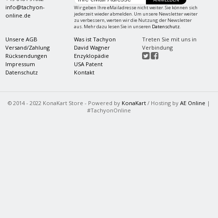
info@tachyon-
Wir geben Ihre eMailadresse nicht weiter. Sie können sich
jederzeit wieder abmelden. Um unsere Newsletter weiter
online.de
zu verbessern, werten wir die Nutzung der Newsletter
aus. Mehr dazu lesen Sie in unseren
Datenschutz
.
Unsere AGB
Was ist Tachyon
Treten Sie mit uns in
Versand/Zahlung
David Wagner
Verbindung
Rücksendungen
Enzyklopädie
Impressum
USA Patent
Datenschutz
Kontakt
© 2014 - 2022 KonaKart Store - Powered by
KonaKart
/ Hosting by
AE Online
|
#TachyonOnline