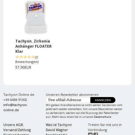
Tachyon. Zirkonia
Anhänger FLOATER
Klar
(0
Bewertungen)
57,90EUR
Tachyon Online.de
Unseren Newsletter abonnieren
+49 6484 91002
ANMELDEN
info@tachyon-
Wir geben Ihre eMailadresse nicht weiter. Sie können sich
jederzeit wieder abmelden. Um unsere Newsletter weiter
online.de
zu verbessern, werten wir die Nutzung der Newsletter
aus. Mehr dazu lesen Sie in unseren
Datenschutz
.
Unsere AGB
Was ist Tachyon
Treten Sie mit uns in
Versand/Zahlung
David Wagner
Verbindung
Rücksendungen
Enzyklopädie