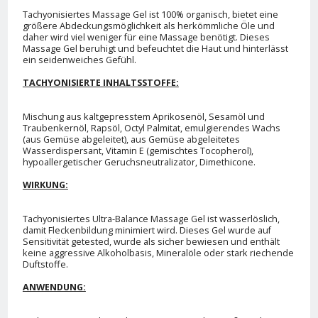
Tachyonisiertes Massage Gel ist 100% organisch, bietet eine
größere Abdeckungsmöglichkeit als herkömmliche Öle und
daher wird viel weniger für eine Massage benötigt. Dieses
Massage Gel beruhigt und befeuchtet die Haut und hinterlässt
ein seidenweiches Gefühl.
TACHYONISIERTE INHALTSSTOFFE:
Mischung aus kaltgepresstem Aprikosenöl, Sesamöl und
Traubenkernöl, Rapsöl, Octyl Palmitat, emulgierendes Wachs
(aus Gemüse abgeleitet), aus Gemüse abgeleitetes
Wasserdispersant, Vitamin E (gemischtes Tocopherol),
hypoallergetischer Geruchsneutralizator, Dimethicone.
WIRKUNG:
Tachyonisiertes Ultra-Balance Massage Gel ist wasserlöslich,
damit Fleckenbildung minimiert wird. Dieses Gel wurde auf
Sensitivität getested, wurde als sicher bewiesen und enthält
keine aggressive Alkoholbasis, Mineralöle oder stark riechende
Duftstoffe.
ANWENDUNG: