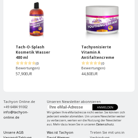
Tach-O-Splash
Tachyonisierte
Kosmetik Wasser
Vitamin A
480 ml
Antifaltencreme
(0
(0
Bewertungen)
Bewertungen)
57,90EUR
44,80EUR
Tachyon Online.de
Unseren Newsletter abonnieren
+49 6484 91002
ANMELDEN
info@tachyon-
Wir geben Ihre eMailadresse nicht weiter. Sie können sich
jederzeit wieder abmelden. Um unsere Newsletter weiter
online.de
zu verbessern, werten wir die Nutzung der Newsletter
aus. Mehr dazu lesen Sie in unseren
Datenschutz
.
Unsere AGB
Was ist Tachyon
Treten Sie mit uns in
Versand/Zahlung
David Wagner
Verbindung