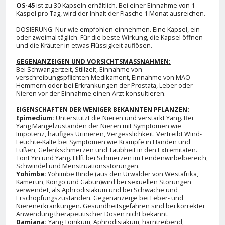
OS-45
ist zu 30 Kapseln erhältlich. Bei einer Einnahme von 1
Kaspel pro Tag, wird der Inhalt der Flasche 1 Monat ausreichen.
DOSIERUNG: Nur wie empfohlen einnehmen. Eine Kapsel, ein-
oder zweimal täglich. Für die beste Wirkung, die Kapsel öffnen
und die Kräuter in etwas Flüssigkeit auflösen.
GEGENANZEIGEN UND VORSICHTSMASSNAHMEN:
Bei Schwangerzeit, Stillzeit, Einnahme von
verschreibungspflichten Medikament, Einnahme von MAO
Hemmern oder bei Erkrankungen der Prostata, Leber oder
Nieren vor der Einnahme einen Arzt konsultieren.
EIGENSCHAFTEN DER WENIGER BEKANNTEN PFLANZEN:
Epimedium:
Unterstützt die Nieren und verstärkt Yang. Bei
Yang Mängelzuständen der Nieren mit Symptomen wie
Impotenz, häufiges Urinieren, Vergesslichkeit. Vertreibt Wind-
Feuchte-Kälte bei Symptomen wie Krämpfe in Händen und
Füßen, Gelenkschmerzen und Taubheit in den Extremitäten.
Tont Yin und Yang. Hilft bei Schmerzen im Lendenwirbelbereich,
Schwindel und Menstruationsstörungen.
Yohimbe:
Yohimbe Rinde (aus den Urwälder von Westafrika,
Kamerun, Kongo und Gabun)wird bei sexuellen Störungen
verwendet, als Aphrodisiakum und bei Schwäche und
Erschöpfungszuständen. Gegenanzeige bei Leber- und
Nierenerkrankungen. Gesundheitsgefahren sind bei korrekter
Anwendung therapeutischer Dosen nicht bekannt.
Damiana:
Yang Tonikum, Aphrodisiakum, harntreibend,