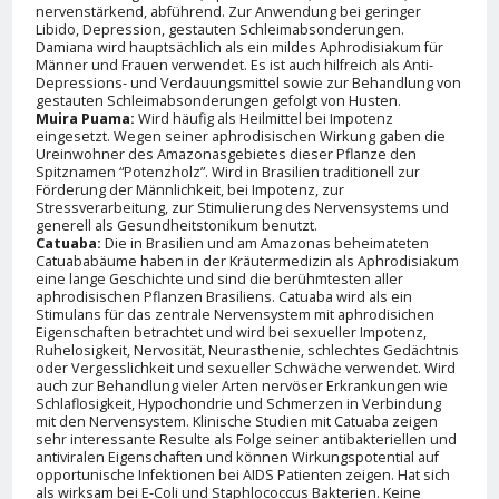
nervenstärkend, abführend. Zur Anwendung bei geringer
Libido, Depression, gestauten Schleimabsonderungen.
Damiana wird hauptsächlich als ein mildes Aphrodisiakum für
Männer und Frauen verwendet. Es ist auch hilfreich als Anti-
Depressions- und Verdauungsmittel sowie zur Behandlung von
gestauten Schleimabsonderungen gefolgt von Husten.
Muira Puama:
Wird häufig als Heilmittel bei Impotenz
eingesetzt. Wegen seiner aphrodisischen Wirkung gaben die
Ureinwohner des Amazonasgebietes dieser Pflanze den
Spitznamen “Potenzholz”. Wird in Brasilien traditionell zur
Förderung der Männlichkeit, bei Impotenz, zur
Stressverarbeitung, zur Stimulierung des Nervensystems und
generell als Gesundheitstonikum benutzt.
Catuaba:
Die in Brasilien und am Amazonas beheimateten
Catuababäume haben in der Kräutermedizin als Aphrodisiakum
eine lange Geschichte und sind die berühmtesten aller
aphrodisischen Pflanzen Brasiliens. Catuaba wird als ein
Stimulans für das zentrale Nervensystem mit aphrodisichen
Eigenschaften betrachtet und wird bei sexueller Impotenz,
Ruhelosigkeit, Nervosität, Neurasthenie, schlechtes Gedächtnis
oder Vergesslichkeit und sexueller Schwäche verwendet. Wird
auch zur Behandlung vieler Arten nervöser Erkrankungen wie
Schlaflosigkeit, Hypochondrie und Schmerzen in Verbindung
mit den Nervensystem. Klinische Studien mit Catuaba zeigen
sehr interessante Resulte als Folge seiner antibakteriellen und
antiviralen Eigenschaften und können Wirkungspotential auf
opportunische Infektionen bei AIDS Patienten zeigen. Hat sich
als wirksam bei E-Coli und Staphlococcus Bakterien. Keine