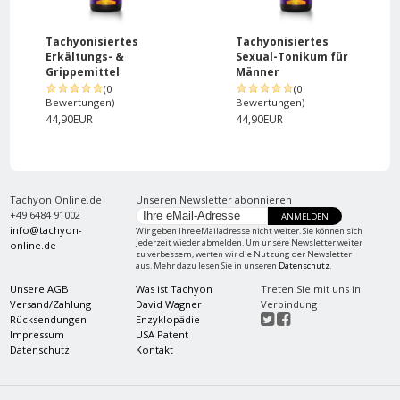
Tachyonisiertes
Tachyonisiertes
Erkältungs- &
Sexual-Tonikum für
Grippemittel
Männer
(0
(0
Bewertungen)
Bewertungen)
44,90EUR
44,90EUR
Tachyon Online.de
Unseren Newsletter abonnieren
+49 6484 91002
ANMELDEN
info@tachyon-
Wir geben Ihre eMailadresse nicht weiter. Sie können sich
jederzeit wieder abmelden. Um unsere Newsletter weiter
online.de
zu verbessern, werten wir die Nutzung der Newsletter
aus. Mehr dazu lesen Sie in unseren
Datenschutz
.
Unsere AGB
Was ist Tachyon
Treten Sie mit uns in
Versand/Zahlung
David Wagner
Verbindung
Rücksendungen
Enzyklopädie
Impressum
USA Patent
Datenschutz
Kontakt