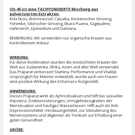
OS-45 ist eine TACHYONISIERTE Mischung aus
pulverisierten Extrakten:
Kola Nuss, Brennnessel, Catuaba, Koreanischer Ginseng,
Yohimbe, Sibirischer Ginseng, Muira Puama, Sägepalme,
Haferstroh, Epimedium und Damiana.
BEMERKUNG: Wir verwenden nur organische Kräuter aus
kontrolliertem Anbau!
WIRKUNG:
Für diese Kombination wurden die exotischsten Kräuter der
Welt aus Südamerika, Afrika, Asien und aller Welt verwendet.
Das Präparat verbessert Stamina, Performance und Vitalität.
Ursprünglich für Männer entwickelt, wurde auch von Frauen
eine positive Wirkung des Enhancers festgestellt.
ANWENDUNG:
Dieses Präparat wirkt als Aphrodisiakum und hilft bei sexueller
Impotenz, Erektionsstörungen, Unregelmässigkeiten der
Menstruation und häufiges Wasserlassen. Hilft auch als Anti-
Depressionsmittel, Verdauungsmittel, zur Stimulierung des
Nervensystems und allgemein als Tonikum zur Erhaltung einer
guten Gesundheit.
GRÖßE: