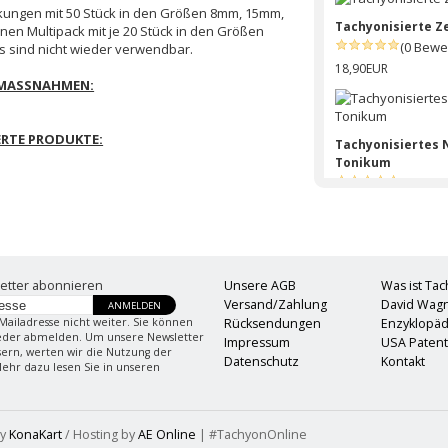
ackungen mit 50 Stück in den Größen 8mm, 15mm,
Tachyonisierte Z
nen Multipack mit je 20 Stück in den Größen
(0 Bewe
s sind nicht wieder verwendbar.
18,90EUR
SMASSNAHMEN:
ERTE PRODUKTE:
Tachyonisiertes
Tonikum
(0 Bewe
44,90EUR
Tachyonisierter L
(0 Bewe
etter abonnieren
Unsere AGB
Was ist Ta
249,00EUR
Versand/Zahlung
David Wag
ANMELDEN
Mailadresse nicht weiter. Sie können
Rücksendungen
Enzyklopäd
ieder abmelden. Um unsere Newsletter
Tachyonisiertes 
Impressum
USA Paten
sern, werten wir die Nutzung der
Datenschutz
Kontakt
(0 Bewe
Mehr dazu lesen Sie in unseren
44,90EUR
by
KonaKart
/ Hosting by
AE Online
| #TachyonOnline