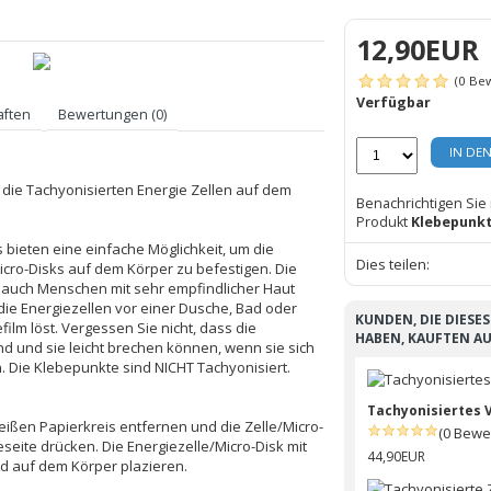
12,90EUR
(0 Be
Verfügbar
aften
Bewertungen (0)
IN DE
t die Tachyonisierten Energie Zellen auf dem
Benachrichtigen Sie
Produkt
Klebepunkt
s bieten eine einfache Möglichkeit, um die
Dies teilen:
icro-Disks auf dem Körper zu befestigen. Die
 auch Menschen mit sehr empfindlicher Haut
die Energiezellen vor einer Dusche, Bad oder
KUNDEN, DIE DIESE
lm löst. Vergessen Sie nicht, dass die
HABEN, KAUFTEN A
ind und sie leicht brechen können, wenn sie sich
. Die Klebepunkte sind NICHT Tachyonisiert.
Tachyonisiertes
weißen Papierkreis entfernen und die Zelle/Micro-
(0 Bewe
eseite drücken. Die Energiezelle/Micro-Disk mit
44,90EUR
d auf dem Körper plazieren.