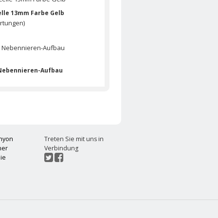
elle 13mm Farbe Gelb
rtungen)
 Nebennieren-Aufbau
rtungen)
iberty Gürtel
rtungen)
chyon
Treten Sie mit uns in
ner
Verbindung
ie
Tabaksucht-Mittel
t
rtungen)