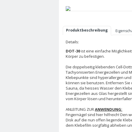
Produktbeschreibung
Eigensch
Details:
DOT-30
ist eine einfache Möglichkei
Körper zu befestigen.
Die doppelseitig klebenden Cell-Dott
Tachyonisierten Energiezellen und M
Klebepunkte sind hyperallergen und
können sie benutzen. Entfernen Sie 
Sauna, da heisses Wasser den Klebefi
Energiezellen aus Glas hergestellt s
vom Körper lösen und herunterfallen
ANLEITUNG ZUR
ANWENDUNG:
Fingernägel sind hier hilfreich! Den 
Disk auf die nun offen liegende Kleb
dem Klebefilm sorgfältig abheben un