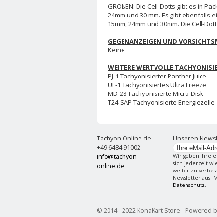
GRÖßEN: Die Cell-Dotts gibt es in P
24mm und 30 mm. Es gibt ebenfalls ei
15mm, 24mm und 30mm. Die Cell-Dott
GEGENANZEIGEN UND VORSICHT
Keine
WEITERE WERTVOLLE TACHYONISI
PJ-1 Tachyonisierter Panther Juice
UF-1 Tachyonisiertes Ultra Freeze
MD-28 Tachyonisierte Micro-Disk
T24-SAP Tachyonisierte Energiezelle
Tachyon Online.de
Unseren Newsl
+49 6484 91002
info@tachyon-
Wir geben Ihre e
sich jederzeit w
online.de
weiter zu verbes
Newsletter aus. 
Datenschutz
.
© 2014 - 2022 KonaKart Store - Powered 