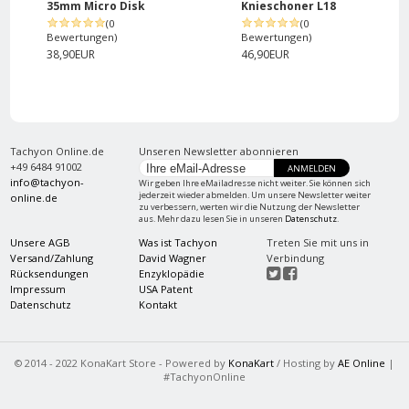
35mm Micro Disk
Knieschoner L18
(0
(0
Bewertungen)
Bewertungen)
38,90EUR
46,90EUR
Tachyon Online.de
Unseren Newsletter abonnieren
+49 6484 91002
ANMELDEN
info@tachyon-
Wir geben Ihre eMailadresse nicht weiter. Sie können sich
jederzeit wieder abmelden. Um unsere Newsletter weiter
online.de
zu verbessern, werten wir die Nutzung der Newsletter
aus. Mehr dazu lesen Sie in unseren
Datenschutz
.
Unsere AGB
Was ist Tachyon
Treten Sie mit uns in
Versand/Zahlung
David Wagner
Verbindung
Rücksendungen
Enzyklopädie
Impressum
USA Patent
Datenschutz
Kontakt
© 2014 - 2022 KonaKart Store - Powered by
KonaKart
/ Hosting by
AE Online
|
#TachyonOnline