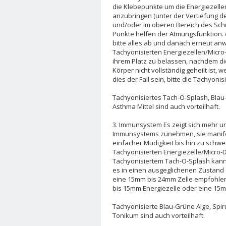
die Klebepunkte um die Energiezelle
anzubringen (unter der Vertiefung d
und/oder im oberen Bereich des Schul
Punkte helfen der Atmungsfunktion.
bitte alles ab und danach erneut an
Tachyonisierten Energiezellen/Micro-
ihrem Platz zu belassen, nachdem 
Körper nicht vollständig geheilt ist,
dies der Fall sein, bitte die Tachyon
Tachyonisiertes Tach-O-Splash, Blau-
Asthma Mittel sind auch vorteilhaft.
3. Immunsystem Es zeigt sich mehr u
Immunsystems zunehmen, sie manifes
einfacher Müdigkeit bis hin zu schw
Tachyonisierten Energiezelle/Micro
Tachyonisiertem Tach-O-Splash kan
es in einen ausgeglichenen Zustand
eine 15mm bis 24mm Zelle empfohlen.
bis 15mm Energiezelle oder eine 15
Tachyonisierte Blau-Grüne Alge, Spir
Tonikum sind auch vorteilhaft.