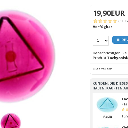
19,90EUR
(0 Be
Verfügbar
IN DE
Benachrichtigen Sie
Produkt
Tachyonisi
Dies teilen:
KUNDEN, DIE DIESE
HABEN, KAUFTEN A
Tac
Far
18,
Kle