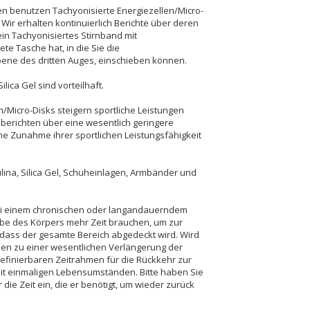
n benutzen Tachyonisierte Energiezellen/Micro-
 Wir erhalten kontinuierlich Berichte über deren
in Tachyonisiertes Stirnband mit
ete Tasche hat, in die Sie die
Ebene des dritten Auges, einschieben können.
lica Gel sind vorteilhaft.
n/Micro-Disks steigern sportliche Leistungen
, berichten über eine wesentlich geringere
he Zunahme ihrer sportlichen Leistungsfähigkeit
lina, Silica Gel, Schuheinlagen, Armbänder und
ei einem chronischen oder langandauerndem
e des Körpers mehr Zeit brauchen, um zur
, dass der gesamte Bereich abgedeckt wird. Wird
ällen zu einer wesentlichen Verlängerung der
definierbaren Zeitrahmen für die Rückkehr zur
 mit einmaligen Lebensumständen. Bitte haben Sie
ie Zeit ein, die er benötigt, um wieder zurück