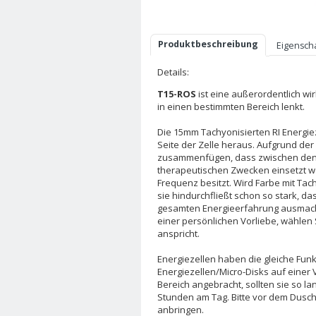
Produktbeschreibung
Eigensch
Details:
T15-ROS
ist eine außerordentlich wi
in einen bestimmten Bereich lenkt.
Die 15mm Tachyonisierten RI Energie
Seite der Zelle heraus. Aufgrund de
zusammenfügen, dass zwischen den Ze
therapeutischen Zwecken einsetzt we
Frequenz besitzt. Wird Farbe mit Tac
sie hindurchfließt schon so stark, d
gesamten Energieerfahrung ausmacht
einer persönlichen Vorliebe, wählen 
anspricht.
Energiezellen haben die gleiche Funk
Energiezellen/Micro-Disks auf einer 
Bereich angebracht, sollten sie so l
Stunden am Tag. Bitte vor dem Dus
anbringen.