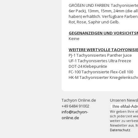
GRÖßEN UND FARBEN: Tachyonisierte R
6er Pack), 13mm, 15mm, 24mm (die all
haben) erhältlich. Verfügbare Farbe
Rot, Rose, Saphir und Gelb.
GEGENANZEIGEN UND VORSICHT
Keine
WEITERE WERTVOLLE TACHYONISI
PJ-1 Tachyonisiertes Panther Juice
UF-1 Tachyonisiertes Ultra Freeze
DOT-24 Klebepunkte
FC-100 Tachyonisierte Flex-Cell 100
HK-M Tachyonisierter Kniegelenksch
Tachyon Online.de
Unseren Newsl
+49 6484 91002
info@tachyon-
Wir geben Ihre e
sich jederzeit w
online.de
weiter zu verbes
Newsletter aus. 
Datenschutz
.