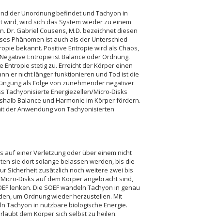
18,
and der Unordnung befindet und Tachyon in
t wird, wird sich das System wieder zu einem
 Dr. Gabriel Cousens, M.D. bezeichnet diesen
eses Phänomen ist auch als der Unterschied
ropie bekannt. Positive Entropie wird als Chaos,
Negative Entropie ist Balance oder Ordnung.
 Entropie stetig zu. Erreicht der Körper einen
ann er nicht länger funktionieren und Tod ist die
erjüngung als Folge von zunehmender negativer
ss Tachyonisierte Energiezellen/Micro-Disks
shalb Balance und Harmonie im Körper fördern.
 mit der Anwendung von Tachyonisierten
s auf einer Verletzung oder über einem nicht
lten sie dort solange belassen werden, bis die
Sicherheit zusätzlich noch weitere zwei bis
n/Micro-Disks auf dem Körper angebracht sind,
EF lenken. Die SOEF wandeln Tachyon in genau
den, um Ordnung wieder herzustellen. Mit
 Tachyon in nutzbare biologische Energie.
rlaubt dem Körper sich selbst zu heilen.