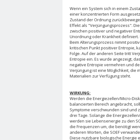
Wenn ein System sich in einem Zust
einer konzentrierten Form ausgesetz
Zustand der Ordnung zurückbewegen.
Effekt als "Verjüngungsprozess". Di
zwischen positiver und negativer Ent
Unordnung oder Krankheit definiert. 
Beim Alterungsprozess nimmt positive
kritischen Punkt positiver Entropie, k
Folge. Auf der anderen Seite tritt V
Entropie ein. Es wurde angezeigt, da
negative Entropie vermehren und de
Verjüngung ist eine Möglichkeit, die
Materialien zur Verfügung steht.
WIRKUNG:
Werden die Energiezellen/Micro-Disk
balancierten Bereich angebracht, sol
Symptome verschwunden sind und zur 
drei Tage. Solange die Energiezelle
werden sie Lebensenergie zu den SO
die Frequenzen um, die benötigt wer
anderen Worten, die SOEF verwandeln
Diese nutzbare biologische Energie e