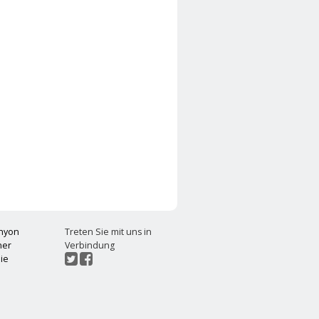
chyon
Treten Sie mit uns in
ner
Verbindung
ie
t