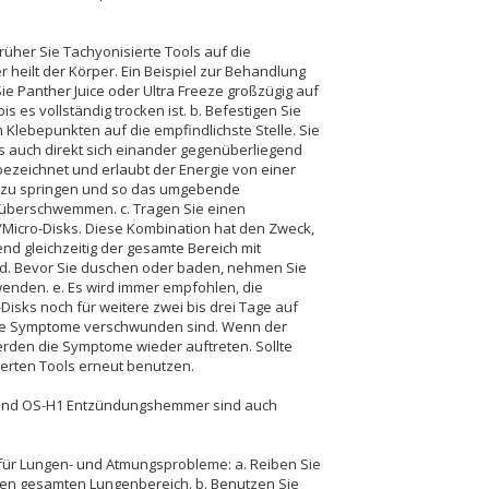
früher Sie Tachyonisierte Tools auf die
r heilt der Körper. Ein Beispiel zur Behandlung
ie Panther Juice oder Ultra Freeze großzügig auf
s es vollständig trocken ist. b. Befestigen Sie
n Klebepunkten auf die empfindlichste Stelle. Sie
s auch direkt sich einander gegenüberliegend
bezeichnet und erlaubt der Energie von einer
n zu springen und so das umgebende
überschwemmen. c. Tragen Sie einen
Micro-Disks. Diese Kombination hat den Zweck,
nd gleichzeitig der gesamte Bereich mit
d. Bevor Sie duschen oder baden, nehmen Sie
wenden. e. Es wird immer empfohlen, die
Disks noch für weitere zwei bis drei Tage auf
die Symptome verschwunden sind. Wenn der
 werden die Symptome wieder auftreten. Sollte
isierten Tools erneut benutzen.
el und OS-H1 Entzündungshemmer sind auch
l für Lungen- und Atmungsprobleme: a. Reiben Sie
 den gesamten Lungenbereich. b. Benutzen Sie