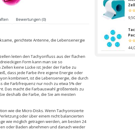
Zel
9,5
aften
Bewertungen (0)
Tac
Pac
rksame, gerichtete Antenne, die Lebensenergie
44,
zellen leiten den Tachyonfluss aus der flachen
Tac
r dreieckigen Form kann man sie so
Far
llen keine Lücke ist. Jeder der Farbe zu
iß, dass jede Farbe ihre eigene Energie oder
hyon kombiniert, ist die Lebensenergie, die durch
27,
ass die Farbfrequenz nur noch zu etwa 5% der
. Das macht die Farbauswahl größtenteils zu
Tac
Sie deshalb die Farbe, die Sie am meisten
Far
19,
tion wie die Micro-Disks. Wenn Tachyonisierte
Verletzung oder über einem nicht balancierten
Tac
ange wie möglich getragen werden, am besten 24
Far
chen oder Baden abnehmen und danach wieder