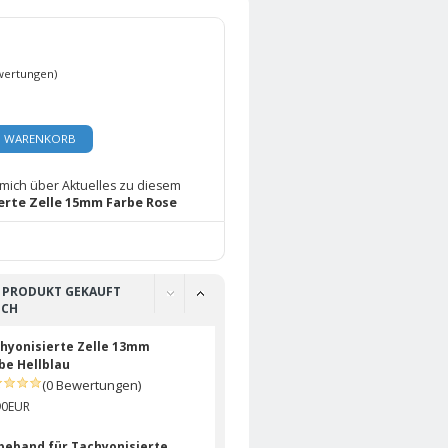
wertungen)
N WARENKORB
 mich über Aktuelles zu diesem
erte Zelle 15mm Farbe Rose
S PRODUKT GEKAUFT
UCH
hyonisierte Zelle 13mm
be Hellblau
(0 Bewertungen)
90EUR
beband für Tachyonisierte