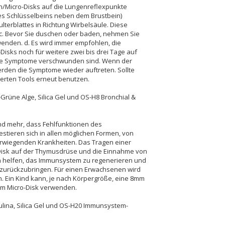
n/Micro-Disks auf die Lungenreflexpunkte
es Schlüsselbeins neben dem Brustbein)
terblattes in Richtung Wirbelsäule. Diese
 c. Bevor Sie duschen oder baden, nehmen Sie
wenden. d. Es wird immer empfohlen, die
Disks noch für weitere zwei bis drei Tage auf
die Symptome verschwunden sind. Wenn der
 werden die Symptome wieder auftreten. Sollte
isierten Tools erneut benutzen.
Grüne Alge, Silica Gel und OS-H8 Bronchial &
nd mehr, dass Fehlfunktionen des
tieren sich in allen möglichen Formen, von
erwiegenden Krankheiten. Das Tragen einer
-Disk auf der Thymusdrüse und die Einnahme von
n helfen, das Immunsystem zu regenerieren und
 zurückzubringen. Für einen Erwachsenen wird
 Ein Kind kann, je nach Körpergröße, eine 8mm
mm Micro-Disk verwenden.
ulina, Silica Gel und OS-H20 Immunsystem-