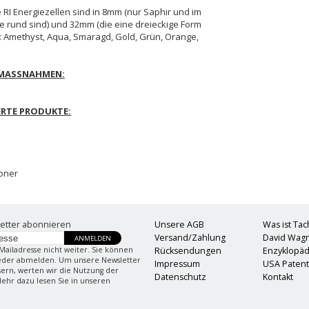
I Energiezellen sind in 8mm (nur Saphir und im
e rund sind) und 32mm (die eine dreieckige Form
n: Amethyst, Aqua, Smaragd, Gold, Grün, Orange,
SMASSNAHMEN:
ERTE PRODUKTE:
oner
etter abonnieren
Unsere AGB
Was ist Ta
Versand/Zahlung
David Wag
ANMELDEN
Mailadresse nicht weiter. Sie können
Rücksendungen
Enzyklopäd
ieder abmelden. Um unsere Newsletter
Impressum
USA Paten
sern, werten wir die Nutzung der
Datenschutz
Kontakt
Mehr dazu lesen Sie in unseren