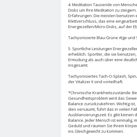
4. Meditation Tausende von Mensche
Disks um Ihre Meditation zu steigern.
Erfahrungen. Die meisten benutzen e
Klettverschluss, das eine eingearbeit
Energiezellen/Micro-Disks, auf der 
Tachyonisierte Blau-Grüne Alge und Si
5. Sportliche Leistungen Energiezelle
erheblich. Sportler, die sie benutzen
Ermüdung als auch über eine deutlic
insgesamt.
Tachyonisiertes Tach-O-Splash, Spiru
der Vitalizer II sind vorteilhaft.
*Chronische Krankheitszustände: B
Gesundheitsproblem wird das Geweb
Balance zurückzukehren. Wichtig ist
dies versäumt, führt das in vielen F
Ausblancierungszeit. Es gibt keinen 
Balance. Jeder Mensch ist einmalig,
Geduld und räumen Sie Ihrem Körper d
ins Gleichgewicht zu kommen.