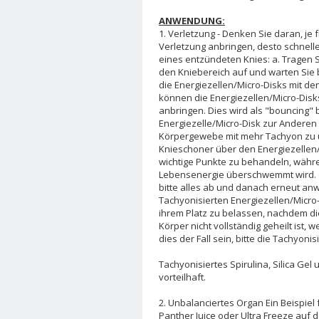
ANWENDUNG:
1. Verletzung - Denken Sie daran, je 
Verletzung anbringen, desto schnelle
eines entzündeten Knies: a. Tragen S
den Kniebereich auf und warten Sie bi
die Energiezellen/Micro-Disks mit de
können die Energiezellen/Micro-Disk
anbringen. Dies wird als "bouncing" 
Energiezelle/Micro-Disk zur Andere
Körpergewebe mit mehr Tachyon zu 
Knieschoner über den Energiezellen/
wichtige Punkte zu behandeln, währe
Lebensenergie überschwemmt wird. 
bitte alles ab und danach erneut an
Tachyonisierten Energiezellen/Micro-
ihrem Platz zu belassen, nachdem 
Körper nicht vollständig geheilt ist,
dies der Fall sein, bitte die Tachyon
Tachyonisiertes Spirulina, Silica G
vorteilhaft.
2. Unbalanciertes Organ Ein Beispie
Panther Juice oder Ultra Freeze auf