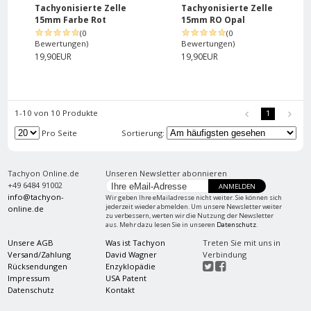
Tachyonisierte Zelle
Tachyonisierte Zelle
15mm Farbe Rot
15mm RO Opal
(0
(0
Bewertungen)
Bewertungen)
19,90EUR
19,90EUR
1-10 von 10 Produkte
1
Pro Seite
Sortierung:
Tachyon Online.de
Unseren Newsletter abonnieren
+49 6484 91002
ANMELDEN
info@tachyon-
Wir geben Ihre eMailadresse nicht weiter. Sie können sich
jederzeit wieder abmelden. Um unsere Newsletter weiter
online.de
zu verbessern, werten wir die Nutzung der Newsletter
aus. Mehr dazu lesen Sie in unseren
Datenschutz
.
Unsere AGB
Was ist Tachyon
Treten Sie mit uns in
Versand/Zahlung
David Wagner
Verbindung
Rücksendungen
Enzyklopädie
Impressum
USA Patent
Datenschutz
Kontakt