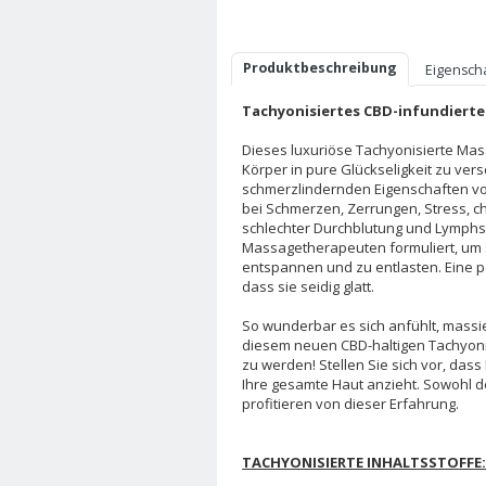
Produktbeschreibung
Eigensch
Tachyonisiertes CBD-infundierte
Dieses luxuriöse Tachyonisierte Mass
Körper in pure Glückseligkeit zu v
schmerzlindernden Eigenschaften v
bei Schmerzen, Zerrungen, Stress, c
schlechter Durchblutung und Lymphst
Massagetherapeuten formuliert, um
entspannen und zu entlasten. Eine pe
dass sie seidig glatt.
So wunderbar es sich anfühlt, massie
diesem neuen CBD-haltigen Tachyoni
zu werden! Stellen Sie sich vor, das
Ihre gesamte Haut anzieht. Sowohl 
profitieren von dieser Erfahrung.
TACHYONISIERTE INHALTSSTOFFE