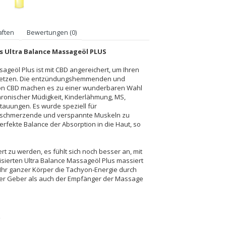
aften
Bewertungen (0)
s Ultra Balance Massageöl PLUS
ageöl Plus ist mit CBD angereichert, um Ihren
ersetzen. Die entzündungshemmenden und
on CBD machen es zu einer wunderbaren Wahl
hronischer Müdigkeit, Kinderlähmung, MS,
auungen. Es wurde speziell für
 schmerzende und verspannte Muskeln zu
rfekte Balance der Absorption in die Haut, so
rt zu werden, es fühlt sich noch besser an, mit
sierten Ultra Balance Massageöl Plus massiert
s Ihr ganzer Körper die Tachyon-Energie durch
der Geber als auch der Empfänger der Massage
: