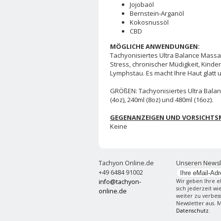
Jojobaöl
Bernstein-Arganöl
Kokosnussöl
CBD
MÖGLICHE ANWENDUNGEN:
Tachyonisiertes Ultra Balance Massag
Stress, chronischer Müdigkeit, Kind
Lymphstau. Es macht Ihre Haut glatt 
GRÖßEN: Tachyonisiertes Ultra Balanc
(4oz), 240ml (8oz) und 480ml (16oz).
GEGENANZEIGEN UND VORSICHT
Keine
Tachyon Online.de
Unseren Newsl
+49 6484 91002
info@tachyon-
Wir geben Ihre e
sich jederzeit w
online.de
weiter zu verbes
Newsletter aus. 
Datenschutz
.