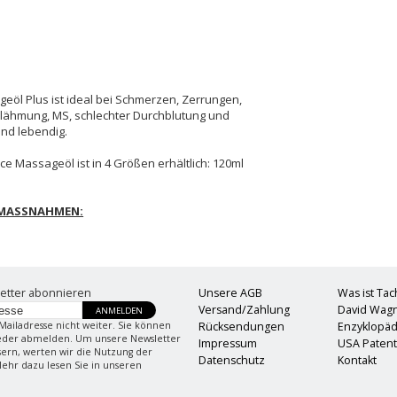
eöl Plus ist ideal bei Schmerzen, Zerrungen,
erlähmung, MS, schlechter Durchblutung und
und lebendig.
e Massageöl ist in 4 Größen erhältlich: 120ml
SMASSNAHMEN:
etter abonnieren
Unsere AGB
Was ist Ta
Versand/Zahlung
David Wag
ANMELDEN
Mailadresse nicht weiter. Sie können
Rücksendungen
Enzyklopäd
ieder abmelden. Um unsere Newsletter
Impressum
USA Paten
sern, werten wir die Nutzung der
Datenschutz
Kontakt
Mehr dazu lesen Sie in unseren