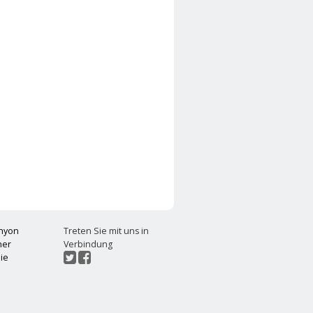
chyon
Treten Sie mit uns in
ner
Verbindung
ie
t