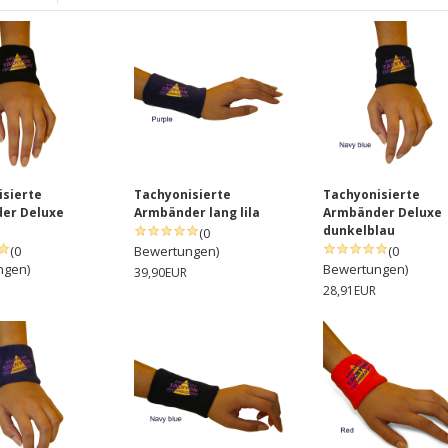
isierte
Tachyonisierte
Tachyonisierte
er Deluxe
Armbänder lang lila
Armbänder Deluxe
dunkelblau
(0
(0
Bewertungen)
(0
ngen)
Bewertungen)
39,90EUR
28,91EUR