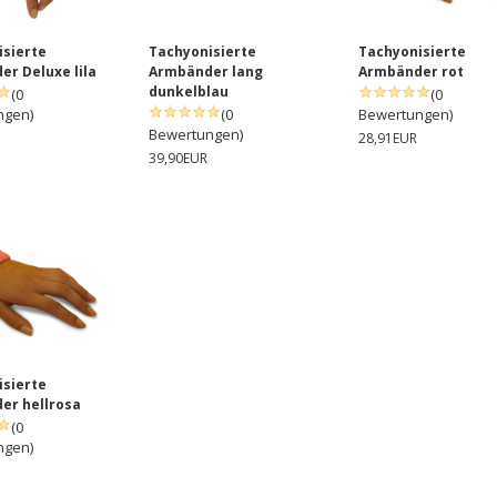
isierte
Tachyonisierte
Tachyonisierte
r Deluxe lila
Armbänder lang
Armbänder rot
dunkelblau
(0
(0
ngen)
(0
Bewertungen)
Bewertungen)
28,91EUR
39,90EUR
isierte
er hellrosa
(0
ngen)