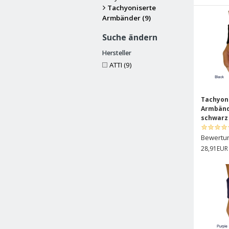
Tachyoniserte
Armbänder (9)
Suche ändern
Hersteller
ATTI (9)
Tachyon
Armbänd
schwarz
Bewertu
28,91EUR