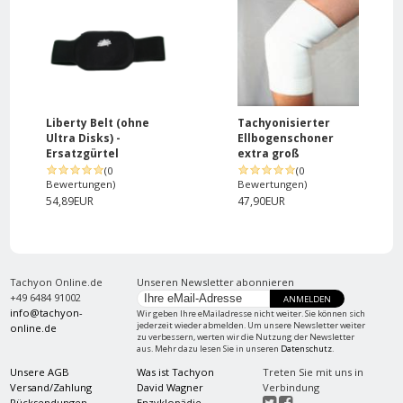
Liberty Belt (ohne
Tachyonisierter
Ultra Disks) -
Ellbogenschoner
Ersatzgürtel
extra groß
(0
(0
Bewertungen)
Bewertungen)
54,89EUR
47,90EUR
Tachyon Online.de
Unseren Newsletter abonnieren
+49 6484 91002
ANMELDEN
info@tachyon-
Wir geben Ihre eMailadresse nicht weiter. Sie können sich
jederzeit wieder abmelden. Um unsere Newsletter weiter
online.de
zu verbessern, werten wir die Nutzung der Newsletter
aus. Mehr dazu lesen Sie in unseren
Datenschutz
.
Unsere AGB
Was ist Tachyon
Treten Sie mit uns in
Versand/Zahlung
David Wagner
Verbindung
Rücksendungen
Enzyklopädie